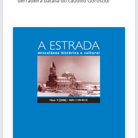
derradeira batalla do caudillo Gorostidi