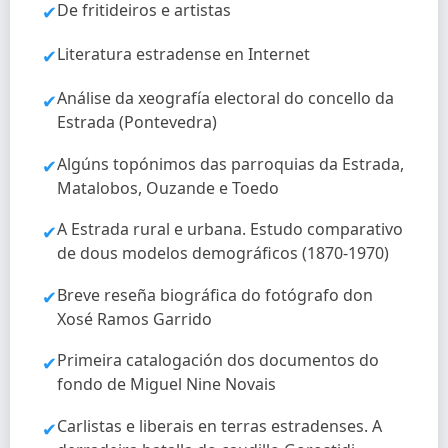
De fritideiros e artistas
✔
Literatura estradense en Internet
✔
Análise da xeografía electoral do concello da
✔
Estrada (Pontevedra)
Algúns topónimos das parroquias da Estrada,
✔
Matalobos, Ouzande e Toedo
A Estrada rural e urbana. Estudo comparativo
✔
de dous modelos demográficos (1870-1970)
Breve reseña biográfica do fotógrafo don
✔
Xosé Ramos Garrido
Primeira catalogación dos documentos do
✔
fondo de Miguel Nine Novais
Carlistas e liberais en terras estradenses. A
✔